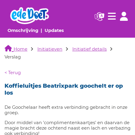
Navigatie websi
Navigatie
(huidige pagina)
(huidige pagina)
Omschrijving
Updates
Home
Initiatieven
Initiatief details
Verslag
< Terug
Koffieluitjes Beatrixpark goochelt er op
los
De Goochelaar heeft extra verbinding gebracht in onze
groep.
Door middel van 'complimentenkaartjes' en daarvan de
magie bracht deze ochtend naast een lach en verbazing
ook verbinding!