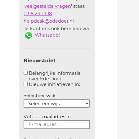
'
veelgestelde vragen
' staat
0318 24 01 18
helpdesk@ededoet.nl
Je kunt ons ook bereiken via
Whatsapp
!
Nieuwsbrief
Belangrijke informatie
over Ede Doet
Aanvinken om belangrijke informatie over ededoe
Aanvinken om informatie 
Nieuwe initiatieven in:
Selecteer wijk
Vul je e-mailadres in