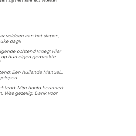
en zijn en alle activiteiten
ar voldoen aan het slapen,
uke dag!!
lgende ochtend vroeg: Hier
ots op hun eigen gemaakte
!
tend: Een huilende Manuel…
fgelopen
htend: Mijn hoofd herinnert
. Was gezellig. Dank voor