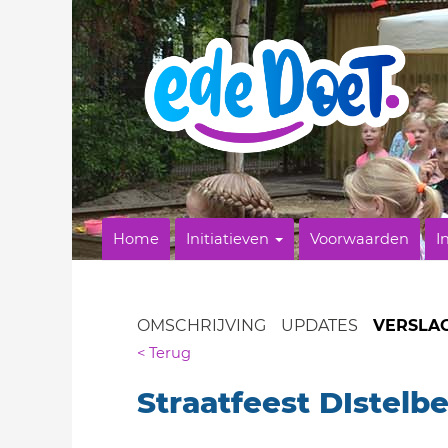
Home
Initiatieven
Voorwaarden
I
OMSCHRIJVING
UPDATES
VERSLA
< Terug
Straatfeest DIstelb