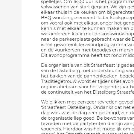
spelletjes. Om 18:00 uur is het programm
volwassenen van start gegaan. We zijn ge
elkaar thuis in de keuken om bijgerechte
BBQ worden geserveerd. Ieder kookgroepj
om vooral ook met elkaar, onder het geno
kennis met elkaar te kunnen maken en bij
was iedereen klaar met de kookworkshop
naar de parkeerplaats gebracht waar de 
is het gezamenlijke avondprogramma va
en de vuurkorven met broodjes en marsh
Dit avondprogramma heeft tot rond mid
De organisatie van dit Straatfeest is ged
van de Distelberg met ondersteuning van 
het bakken van de pannenkoeken, begelei
Traditiegetrouw wordt er tijdens het a
organisatieteam voor het volgende jaar 
de continuïteit van het Distelberg Straat
We blikken met een zeer tevreden gevoel t
‘Straatfeest Distelberg’. Ondanks dat het 
dag was, was de dag zeer geslaagd, zijn 
de organisatie liep goed. De bewoners van
tevreden met de partytenten die zijn aan
vouchers. Hierdoor was het mogelijk om 