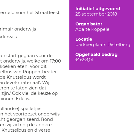
Initiatief uitgevoerd
emeld voor het Straatfeest
28 september 2018
Organisator
primair onderwijs
Ada te Koppele
nderwijs
Locatie
parkeerplaats Distelberg
Opgehaald bedrag
n start gegaan voor de
€ 658,01
et onderwijs, welke om 17:00
koeken eten. Voor dit
elbus van Poppentheater
j de Knutselbus wordt
rdevol-materiaal’. Wij
ren te laten zien dat
zijn.’ Ook viel de keuze op
binnen Ede is.
llandse) spelletjes
an het voortgezet onderwijs
ht georganiseerd. Rond
n zij zich bij de andere
Knutselbus en diverse