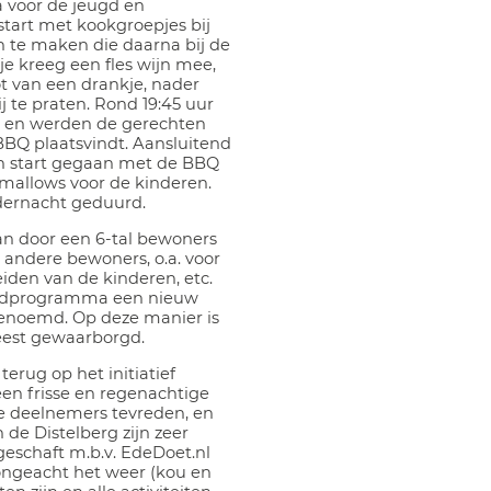
a voor de jeugd en
start met kookgroepjes bij
n te maken die daarna bij de
e kreeg een fles wijn mee,
t van een drankje, nader
 te praten. Rond 19:45 uur
 en werden de gerechten
BBQ plaatsvindt. Aansluitend
n start gegaan met de BBQ
mallows voor de kinderen.
dernacht geduurd.
aan door een 6-tal bewoners
andere bewoners, o.a. voor
den van de kinderen, etc.
vondprogramma een nieuw
benoemd. Op deze manier is
feest gewaarborgd.
erug op het initiatief
een frisse en regenachtige
de deelnemers tevreden, en
 de Distelberg zijn zeer
geschaft m.b.v. EdeDoet.nl
ongeacht het weer (kou en