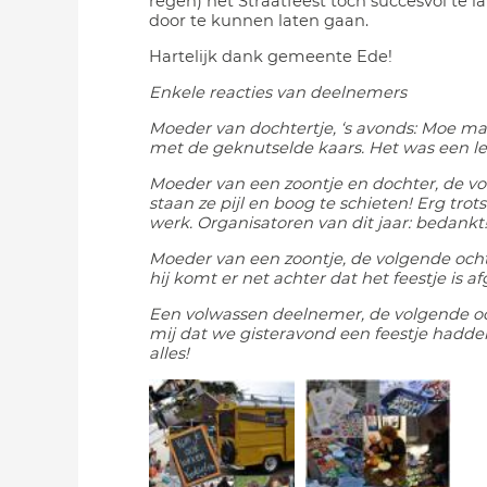
regen) het Straatfeest toch succesvol te lat
door te kunnen laten gaan.
Hartelijk dank gemeente Ede!
Enkele reacties van deelnemers
Moeder van dochtertje, ‘s avonds: Moe ma
met de geknutselde kaars. Het was een le
Moeder van een zoontje en dochter, de vo
staan ze pijl en boog te schieten! Erg tr
werk. Organisatoren van dit jaar: bedankt
Moeder van een zoontje, de volgende och
hij komt er net achter dat het feestje is a
Een volwassen deelnemer, de volgende oc
mij dat we gisteravond een feestje hadden
alles!