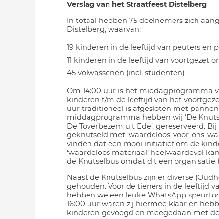
Verslag van het Straatfeest Distelberg
In totaal hebben 75 deelnemers zich aang
Distelberg, waarvan:
19 kinderen in de leeftijd van peuters en 
11 kinderen in de leeftijd van voortgezet o
45 volwassenen (incl. studenten)
Om 14:00 uur is het middagprogramma va
kinderen t/m de leeftijd van het voortgez
uur traditioneel is afgesloten met pannen
middagprogramma hebben wij ‘De Knuts
De Toverbezem uit Ede’, gereserveerd. Bi
geknutseld met ‘waardeloos-voor-ons-waa
vinden dat een mooi initiatief om de kinde
‘waardeloos materiaal’ heelwaardevol kan 
de Knutselbus omdat dit een organisatie 
Naast de Knutselbus zijn er diverse (Oudho
gehouden. Voor de tieners in de leeftijd v
hebben we een leuke WhatsApp speurtoc
16:00 uur waren zij hiermee klaar en hebbe
kinderen gevoegd en meegedaan met de 