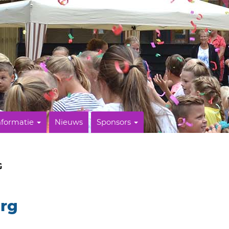
nformatie
Nieuws
Sponsors
G
erg