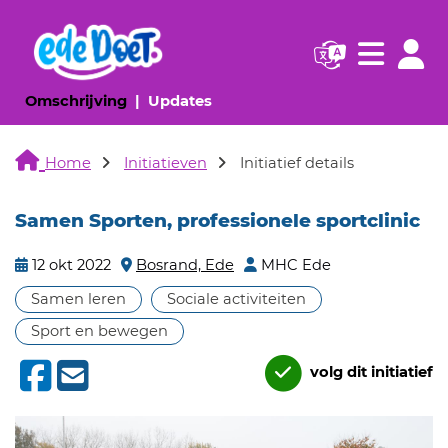
Navigatie websi
Navigatie
(huidige pagina)
(huidige pagina)
Omschrijving
Updates
Home
Initiatieven
Initiatief details
Samen Sporten, professionele sportclinic
12 okt 2022
Bosrand, Ede
MHC Ede
Samen leren
Sociale activiteiten
Sport en bewegen
volg dit initiatief