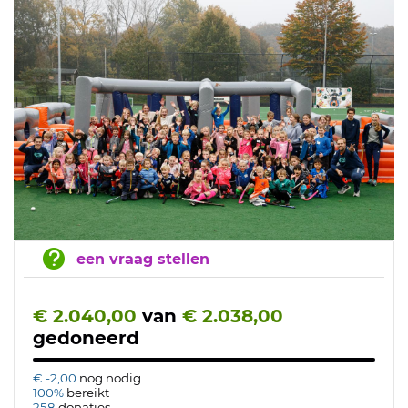
een vraag stellen
€ 2.040,00
van
€ 2.038,00
gedoneerd
€ -2,00
nog nodig
100%
bereikt
258
donaties