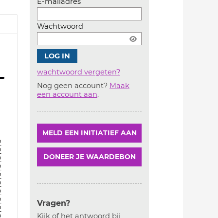
E-mailadres
Wachtwoord
wachtwoord vergeten?
Nog geen account?
Maak
Account
een account aan
.
aanmaken
MELD EEN INITIATIEF AAN
2
2
DONEER JE WAARDEBON
2
2
2
2
2
2
Vragen?
2
Kijk of het antwoord bij
2