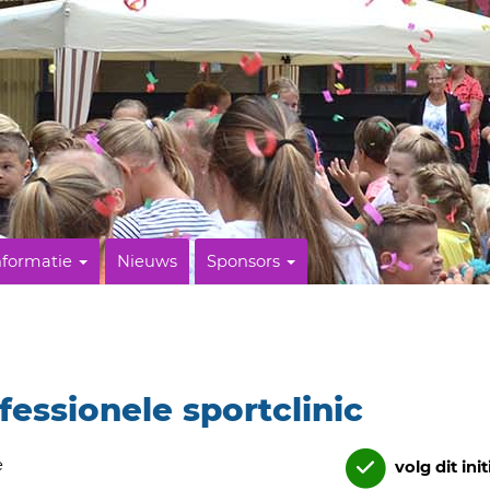
nformatie
Nieuws
Sponsors
essionele sportclinic
e
volg dit init