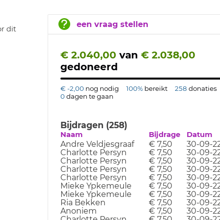
een vraag stellen
r dit
€ 2.040,00
van
€ 2.038,00
gedoneerd
€ -2,00
nog nodig
100%
bereikt
258
donaties
0
dagen te gaan
Bijdragen (258)
Naam
Bijdrage
Datum
Andre Veldjesgraaf
€ 7,50
30-09-2
Charlotte Persyn
€ 7,50
30-09-2
Charlotte Persyn
€ 7,50
30-09-2
Charlotte Persyn
€ 7,50
30-09-2
Charlotte Persyn
€ 7,50
30-09-2
Mieke Ypkemeule
€ 7,50
30-09-2
Mieke Ypkemeule
€ 7,50
30-09-2
Ria Bekken
€ 7,50
30-09-2
Anoniem
€ 7,50
30-09-2
Charlotte Persyn
€ 7,50
30-09-2