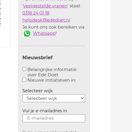
2
'
veelgestelde vragen
' staat
2
0318 24 01 18
2
2
helpdesk@ededoet.nl
2
Je kunt ons ook bereiken via
Whatsapp
!
Nieuwsbrief
Belangrijke informatie
over Ede Doet
Aanvinken om belangrijke informatie over ededoe
Aanvinken om informatie 
Nieuwe initiatieven in:
Selecteer wijk
Vul je e-mailadres in