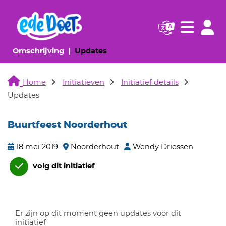
Navigatie websi
Navigatie
(huidige pagina)
(huidige pagina)
Omschrijving
Updates
Home
Initiatieven
Initiatief details
Updates
Buurtfeest Noorderhout
18 mei 2019
Noorderhout
Wendy Driessen
volg dit initiatief
Er zijn op dit moment geen updates voor dit
initiatief