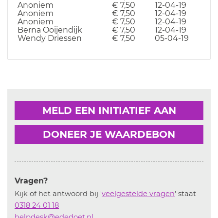
Anoniem
€ 7,50
12-04-19
Anoniem
€ 7,50
12-04-19
Anoniem
€ 7,50
12-04-19
Berna Ooijendijk
€ 7,50
12-04-19
Wendy Driessen
€ 7,50
05-04-19
MELD EEN INITIATIEF AAN
DONEER JE WAARDEBON
Vragen?
Kijk of het antwoord bij '
veelgestelde vragen
' staat
0318 24 01 18
helpdesk@ededoet.nl