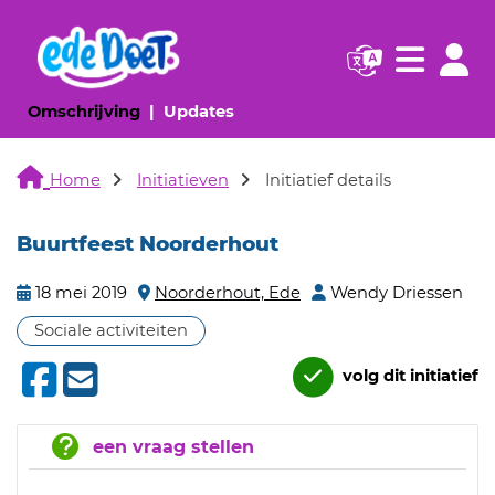
Navigatie websi
Navigatie
(huidige pagina)
(huidige pagina)
Omschrijving
Updates
Home
Initiatieven
Initiatief details
Buurtfeest Noorderhout
18 mei 2019
Noorderhout, Ede
Wendy Driessen
Sociale activiteiten
volg dit initiatief
een vraag stellen