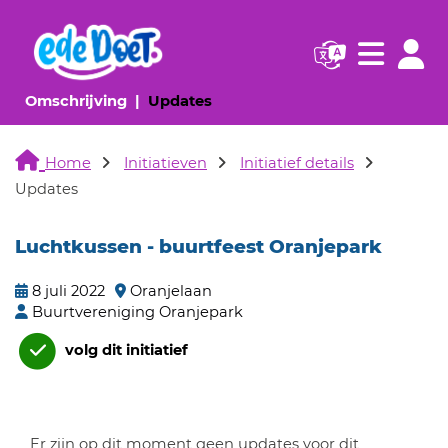
Navigatie websi
Navigatie
(huidige pagina)
(huidige pagina)
Omschrijving
Updates
Home
Initiatieven
Initiatief details
Updates
Luchtkussen - buurtfeest Oranjepark
8 juli 2022
Oranjelaan
Buurtvereniging Oranjepark
volg dit initiatief
Er zijn op dit moment geen updates voor dit