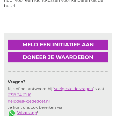
huur voor een luchtkussen voor kinderen uit de
buurt
MELD EEN INITIATIEF AAN
DONEER JE WAARDEBON
Vragen?
Kijk of het antwoord bij '
veelgestelde vragen
' staat
0318 24 01 18
helpdesk@ededoet.nl
Je kunt ons ook bereiken via
Whatsapp
!