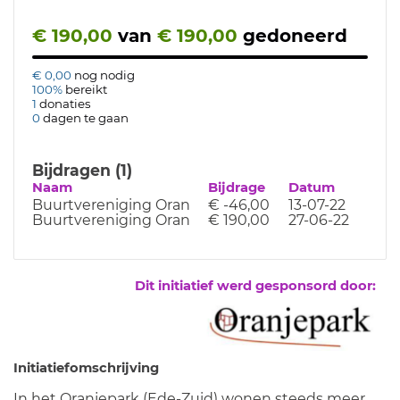
€ 190,00
van
€ 190,00
gedoneerd
€ 0,00
nog nodig
100%
bereikt
1
donaties
0
dagen te gaan
Bijdragen (1)
Naam
Bijdrage
Datum
Buurtvereniging Oran
€ -46,00
13-07-22
Buurtvereniging Oran
€ 190,00
27-06-22
Dit initiatief werd gesponsord door:
Initiatiefomschrijving
In het Oranjepark (Ede-Zuid) wonen steeds meer