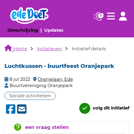
Navigatie websi
Navigatie
(huidige pagina)
(huidige pagina)
Omschrijving
Updates
Home
Initiatieven
Initiatief details
Luchtkussen - buurtfeest Oranjepark
8 jul 2022
Oranjelaan, Ede
Buurtvereniging Oranjepark
Sociale activiteiten
volg dit initiatief
een vraag stellen