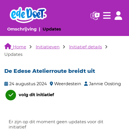
Navigatie websi
Navigatie
(huidige pagina)
(huidige pagina)
Omschrijving
Updates
Home
Initiatieven
Initiatief details
Updates
De Edese Atelierroute breidt uit
24 augustus 2024
Weerdestein
Jannie Oosting
volg dit initiatief
Er zijn op dit moment geen updates voor dit
initiatief