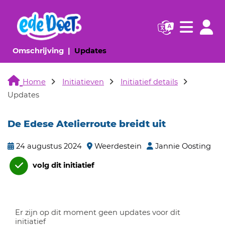
Navigatie websi
Navigatie
(huidige pagina)
(huidige pagina)
Omschrijving
Updates
Home
Initiatieven
Initiatief details
Updates
De Edese Atelierroute breidt uit
24 augustus 2024
Weerdestein
Jannie Oosting
volg dit initiatief
Er zijn op dit moment geen updates voor dit
initiatief