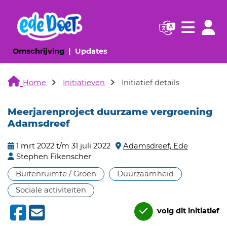
Navigatie websi
Navigatie
(huidige pagina)
(huidige pagina)
Omschrijving
Updates
Home
Initiatieven
Initiatief details
Meerjarenproject duurzame vergroening
Adamsdreef
1 mrt 2022 t/m 31 juli 2022
Adamsdreef, Ede
Stephen Fikenscher
Buitenruimte / Groen
Duurzaamheid
Sociale activiteiten
volg dit initiatief