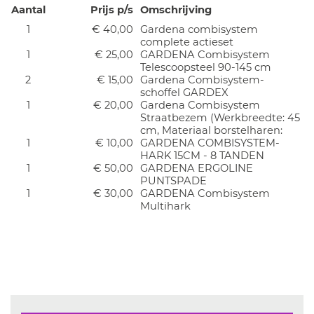
Aantal
Prijs p/s
Omschrijving
1
€ 40,00
Gardena combisystem
complete actieset
1
€ 25,00
GARDENA Combisystem
Telescoopsteel 90-145 cm
2
€ 15,00
Gardena Combisystem-
schoffel GARDEX
1
€ 20,00
Gardena Combisystem
Straatbezem (Werkbreedte: 45
cm, Materiaal borstelharen:
1
€ 10,00
GARDENA COMBISYSTEM-
HARK 15CM - 8 TANDEN
1
€ 50,00
GARDENA ERGOLINE
PUNTSPADE
1
€ 30,00
GARDENA Combisystem
Multihark