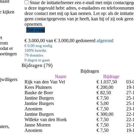
naast
Stuur de initiatiefnemer een e-mail met mijn contactgeg
u deze ingevuld hebt: adres, e-mailadres en telefoonnumm
e kijken
deze contact met mij op kan nemen. Let op: als de initiati
geen contactgegevens van je heeft, kan hij of zij ook geen
opnemen.
et
€ 3.000,00
van
€ 3.000,00
gedoneerd
afgerond
erom
€ 0,00
nog nodig
odat er
100%
bereikt
moetingen
79
donaties
0
dagen te gaan
Bijdragen (79)
Bijdragen
Naam
Bijdrage
willigers
Rijk van den Van Vel
€ 1.037,50
03-
Kees Pluimers
€ 200,00
19-
Bauke de Boer
€ 82,50
27-
Jantine Burgers
€ 7,50
25-
Jantine Burgers
€ 5,00
25-
Anoniem
€ 7,50
23-
Jantine Burgers
€ 300,00
22-
Willeke van den Hoek
€ 7,50
22-
Janne Morren
€ 7,50
21-
aters,
Anoniem
€ 7,50
19-