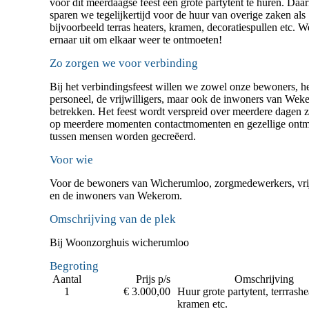
voor dit meerdaagse feest een grote partytent te huren. Daar
sparen we tegelijkertijd voor de huur van overige zaken als
bijvoorbeeld terras heaters, kramen, decoratiespullen etc. W
ernaar uit om elkaar weer te ontmoeten!
Zo zorgen we voor verbinding
Bij het verbindingsfeest willen we zowel onze bewoners, h
personeel, de vrijwilligers, maar ook de inwoners van Wek
betrekken. Het feest wordt verspreid over meerdere dagen z
op meerdere momenten contactmomenten en gezellige ont
tussen mensen worden gecreëerd.
Voor wie
Voor de bewoners van Wicherumloo, zorgmedewerkers, vrij
en de inwoners van Wekerom.
Omschrijving van de plek
Bij Woonzorghuis wicherumloo
Begroting
Aantal
Prijs p/s
Omschrijving
1
€ 3.000,00
Huur grote partytent, terrrashe
kramen etc.