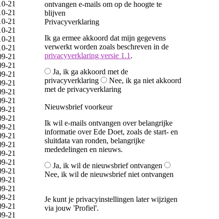
10-21
ontvangen e-mails om op de hoogte te
10-21
blijven
10-21
Privacyverklaring
10-21
Ik ga ermee akkoord dat mijn gegevens
10-21
verwerkt worden zoals beschreven in de
10-21
privacyverklaring versie 1.1
.
09-21
09-21
Ja, ik ga akkoord met de
09-21
privacyverklaring
Nee, ik ga niet akkoord
09-21
met de privacyverklaring
09-21
09-21
Nieuwsbrief voorkeur
09-21
09-21
Ik wil e-mails ontvangen over belangrijke
09-21
informatie over Ede Doet, zoals de start- en
09-21
sluitdata van ronden, belangrijke
09-21
mededelingen en nieuws.
09-21
09-21
Ja, ik wil de nieuwsbrief ontvangen
09-21
Nee, ik wil de nieuwsbrief niet ontvangen
09-21
09-21
09-21
Je kunt je privacyinstellingen later wijzigen
09-21
via jouw 'Profiel'.
09-21