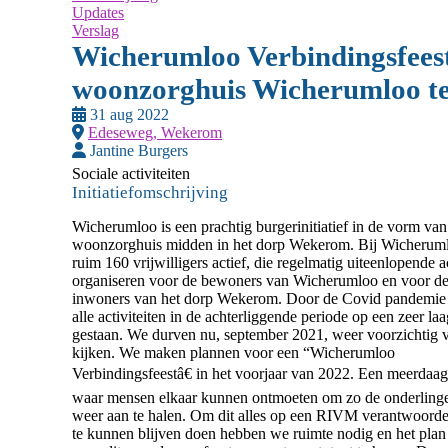
Updates
Verslag
Wicherumloo Verbindingsfeest
woonzorghuis Wicherumloo t
31 aug 2022
Edeseweg, Wekerom
Jantine Burgers
Sociale activiteiten
Initiatiefomschrijving
Wicherumloo is een prachtig burgerinitiatief in de vorm van
woonzorghuis midden in het dorp Wekerom. Bij Wicheruml
ruim 160 vrijwilligers actief, die regelmatig uiteenlopende ac
organiseren voor de bewoners van Wicherumloo en voor d
inwoners van het dorp Wekerom. Door de Covid pandemie
alle activiteiten in de achterliggende periode op een zeer laa
gestaan. We durven nu, september 2021, weer voorzichtig v
kijken. We maken plannen voor een “Wicherumloo
Verbindingsfeestâ€ in het voorjaar van 2022. Een meerdaag
waar mensen elkaar kunnen ontmoeten om zo de onderling
weer aan te halen. Om dit alles op een RIVM verantwoord
te kunnen blijven doen hebben we ruimte nodig en het plan