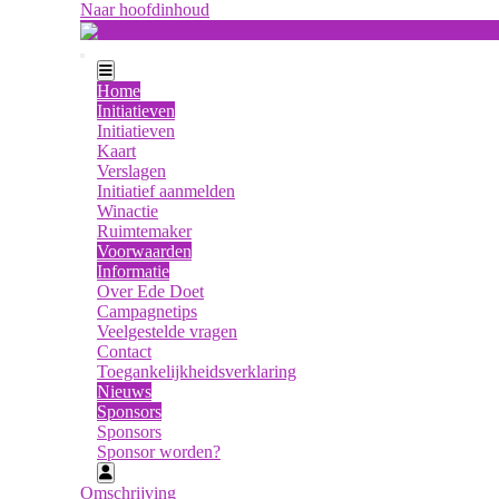
Naar hoofdinhoud
Navigatie website
Home
Initiatieven
(huidige pagina)
Initiatieven
(huidige pagina)
Kaart
(huidige pagina)
Verslagen
(huidige pagina)
Initiatief aanmelden
(huidige pagina)
Winactie
(huidige pagina)
Ruimtemaker
Voorwaarden
Informatie
(huidige pagina)
Over Ede Doet
(huidige pagina)
Campagnetips
(huidige pagina)
Veelgestelde vragen
(huidige pagina)
Contact
(huidige pagina)
Toegankelijkheidsverklaring
Nieuws
Sponsors
(huidige pagina)
Sponsors
(huidige pagina)
Sponsor worden?
Navigatie mijn profiel
Omschrijving