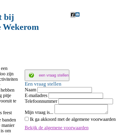
 bij
e Wekerom
 een
oo zijn
een vraag stellen
tiviteiten
Een vraag stellen
e
Naam
 hebben
E-mailadres
g pitje
ooruit te
Telefoonnummer
Mijn vraag is...
s feest
Ik ga akkoord met de algemene voorwaarden
e banden
e manier
Bekijk de algemene voorwaarden
 is om