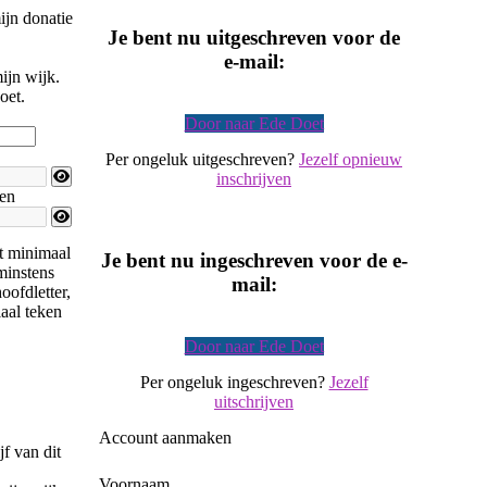
ijn donatie
Je bent nu uitgeschreven voor de
e-mail:
ijn wijk.
oet.
Door naar Ede Doet
Per ongeluk uitgeschreven?
Jezelf opnieuw
inschrijven
en
 minimaal
Je bent nu ingeschreven voor de e-
 minstens
mail:
hoofdletter,
iaal teken
Door naar Ede Doet
Per ongeluk ingeschreven?
Jezelf
uitschrijven
Account aanmaken
f van dit
Voornaam