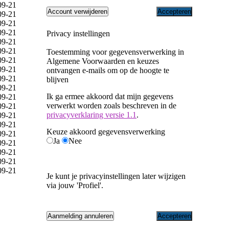
09-21
Accepteren
09-21
09-21
09-21
Privacy instellingen
09-21
09-21
Toestemming voor gegevensverwerking in
09-21
Algemene Voorwaarden en keuzes
09-21
ontvangen e-mails om op de hoogte te
09-21
blijven
09-21
Ik ga ermee akkoord dat mijn gegevens
09-21
verwerkt worden zoals beschreven in de
09-21
privacyverklaring versie 1.1
.
09-21
09-21
Keuze akkoord gegevensverwerking
09-21
Ja
Nee
09-21
09-21
09-21
09-21
Je kunt je privacyinstellingen later wijzigen
via jouw 'Profiel'.