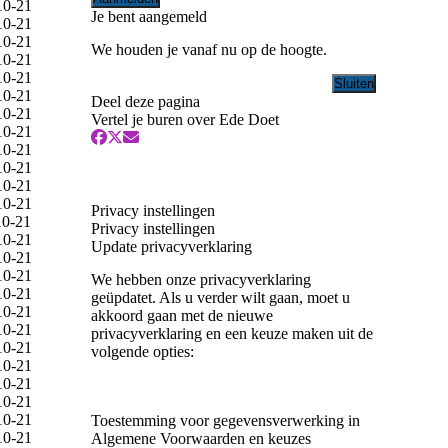
10-21
Je bent aangemeld
10-21
10-21
We houden je vanaf nu op de hoogte.
10-21
10-21
10-21
Deel deze pagina
10-21
Vertel je buren over Ede Doet
10-21
10-21
10-21
10-21
10-21
Privacy instellingen
10-21
Privacy instellingen
10-21
Update privacyverklaring
10-21
10-21
We hebben onze privacyverklaring
10-21
geüpdatet. Als u verder wilt gaan, moet u
10-21
akkoord gaan met de nieuwe
10-21
privacyverklaring en een keuze maken uit de
10-21
volgende opties:
10-21
10-21
10-21
10-21
Toestemming voor gegevensverwerking in
10-21
Algemene Voorwaarden en keuzes