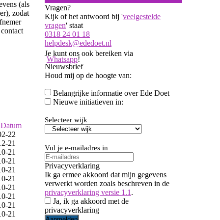
evens (als
Vragen?
er), zodat
Kijk of het antwoord bij '
veelgestelde
efnemer
vragen
' staat
 contact
0318 24 01 18
helpdesk@ededoet.nl
Je kunt ons ook bereiken via
Whatsapp
!
Nieuwsbrief
Houd mij op de hoogte van:
Aanvinken om be
Belangrijke informatie over Ede Doet
Aanvinken om informatie over n
Nieuwe initiatieven in:
Selecteer wijk
Datum
02-22
12-21
Vul je e-mailadres in
10-21
10-21
Privacyverklaring
10-21
Ik ga ermee akkoord dat mijn gegevens
10-21
verwerkt worden zoals beschreven in de
10-21
privacyverklaring versie 1.1
.
10-21
Ja, ik ga akkoord met de
10-21
privacyverklaring
10-21
Aanmelden