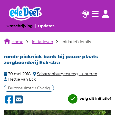
Navigatie websi
Navigatie
(huidige pagina)
(huidige pagina)
Omschrijving
Updates
Home
Initiatieven
Initiatief details
ronde picknick bank bij pauze plaats
zorgboerderij Eck-stra
30 mei 2018
Scharrenburgersteeg, Lunteren
Hettie van Eck
Buitenruimte / Overig
volg dit initiatief