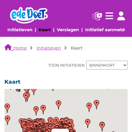
Navigatie websi
Navigatie
(huidige pagina)
(huidige pagina)
(huidige pagina)
(
Initiatieven
Kaart
Verslagen
Initiatief aanmelden
Home
Initiatieven
Kaart
TOON INITIATIEVEN:
Kaart