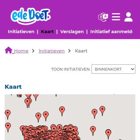
Navigatie websi
Navigatie
(huidige pagina)
(huidige pagina)
(huidige pagina)
(
Initiatieven
Kaart
Verslagen
Initiatief aanmelden
Home
Initiatieven
Kaart
TOON INITIATIEVEN:
Kaart