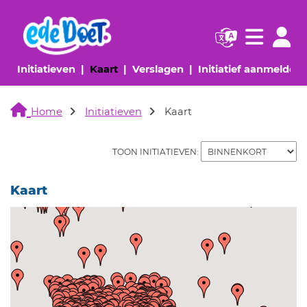
Navigatie websi
Navigatie
(huidige pagina)
(huidige pagina)
(huidige pagina)
(
Initiatieven
Kaart
Verslagen
Initiatief aanmelden
Home
Initiatieven
Kaart
TOON INITIATIEVEN:
Kaart