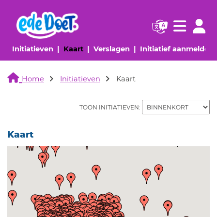
Navigatie websi
Navigatie
(huidige pagina)
(huidige pagina)
(huidige pagina)
(
Initiatieven
Kaart
Verslagen
Initiatief aanmelden
Home
Initiatieven
Kaart
TOON INITIATIEVEN:
Kaart