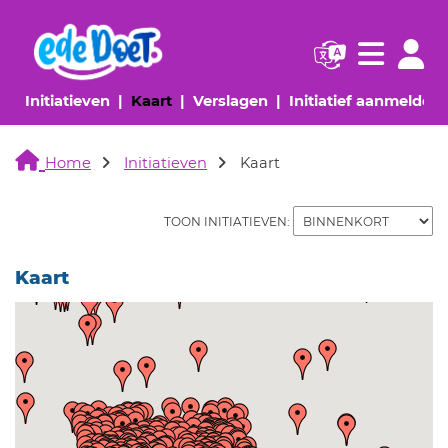
Navigatie websi
Navigatie
(huidige pagina)
(huidige pagina)
(huidige pagina)
(
Initiatieven
Kaart
Verslagen
Initiatief aanmelden
Home
Initiatieven
Kaart
TOON INITIATIEVEN:
Kaart