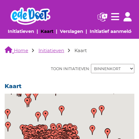
Navigatie websi
Navigatie
(huidige pagina)
(huidige pagina)
(huidige pagina)
(
Initiatieven
Kaart
Verslagen
Initiatief aanmelden
Home
Initiatieven
Kaart
TOON INITIATIEVEN:
Kaart