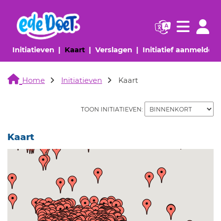
Navigatie websi
Navigatie
(huidige pagina)
(huidige pagina)
(huidige pagina)
(
Initiatieven
Kaart
Verslagen
Initiatief aanmelden
Home
Initiatieven
Kaart
TOON INITIATIEVEN:
Kaart