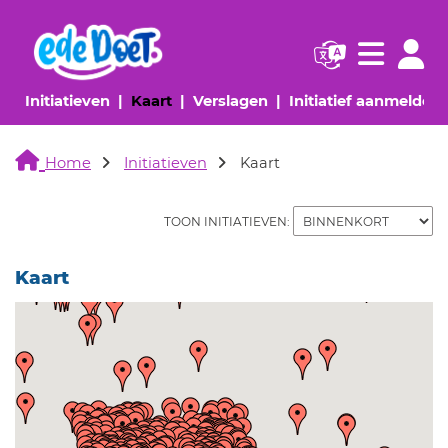
Navigatie websi
Navigatie
(huidige pagina)
(huidige pagina)
(huidige pagina)
(
Initiatieven
Kaart
Verslagen
Initiatief aanmelden
Home
Initiatieven
Kaart
TOON INITIATIEVEN:
Kaart