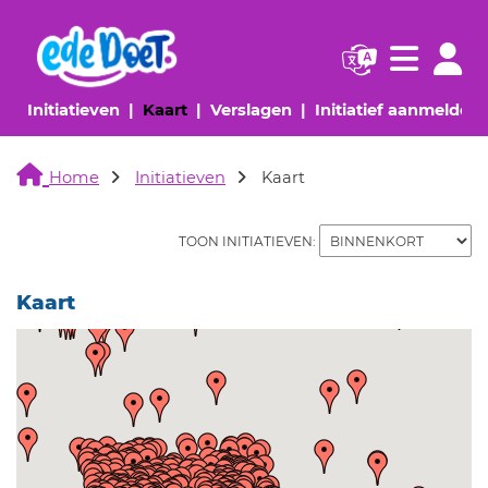
Navigatie websi
Navigatie
(huidige pagina)
(huidige pagina)
(huidige pagina)
(
Initiatieven
Kaart
Verslagen
Initiatief aanmelden
Home
Initiatieven
Kaart
TOON INITIATIEVEN:
Kaart