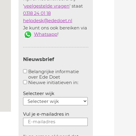
'
veelgestelde vragen
' staat
0318 24 01 18
helpdesk@ededoet.nl
Je kunt ons ook bereiken via
Whatsapp
!
Nieuwsbrief
Belangrijke informatie
over Ede Doet
Aanvinken om belangrijke informatie over ededoe
Aanvinken om informatie 
Nieuwe initiatieven in:
Selecteer wijk
Vul je e-mailadres in