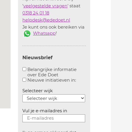
'
veelgestelde vragen
' staat
0318 24 01 18
helpdesk@ededoet.nl
Je kunt ons ook bereiken via
Whatsapp
!
Nieuwsbrief
Belangrijke informatie
over Ede Doet
Aanvinken om belangrijke informatie over ededoe
Aanvinken om informatie 
Nieuwe initiatieven in:
Selecteer wijk
Vul je e-mailadres in