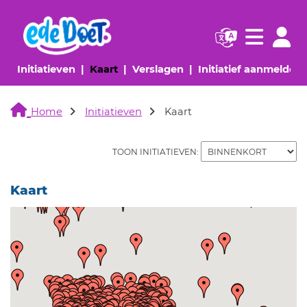
Navigatie websi
Navigatie
(huidige pagina)
(huidige pagina)
(huidige pagina)
(
Initiatieven
Kaart
Verslagen
Initiatief aanmelden
Home
Initiatieven
Kaart
TOON INITIATIEVEN:
Kaart