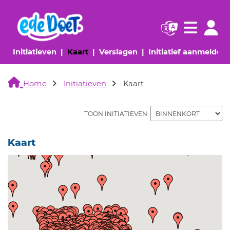
Navigatie websi
Navigatie
(huidige pagina)
(huidige pagina)
(huidige pagina)
(
Initiatieven
Kaart
Verslagen
Initiatief aanmelden
Home
Initiatieven
Kaart
TOON INITIATIEVEN:
Kaart