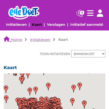
Navigatie websi
Navigatie
(huidige pagina)
(huidige pagina)
(huidige pagina)
(
Initiatieven
Kaart
Verslagen
Initiatief aanmelden
Home
Initiatieven
Kaart
TOON INITIATIEVEN:
Kaart